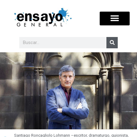
Santiago Roncagliolo Lohmann –escritor, dramaturgo, guionista,