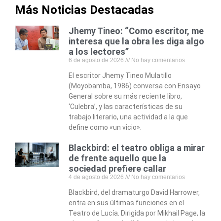
Más Noticias Destacadas
Jhemy Tineo: “Como escritor, me
interesa que la obra les diga algo
a los lectores”
6 de agosto de 2026
No hay comentarios
El escritor Jhemy Tineo Mulatillo
(Moyobamba, 1986) conversa con Ensayo
General sobre su más reciente libro,
‘Culebra’, y las características de su
trabajo literario, una actividad a la que
define como «un vicio».
Blackbird: el teatro obliga a mirar
de frente aquello que la
sociedad prefiere callar
4 de agosto de 2026
No hay comentarios
Blackbird, del dramaturgo David Harrower,
entra en sus últimas funciones en el
Teatro de Lucía. Dirigida por Mikhail Page, la