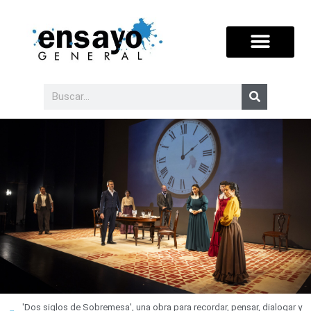
'Dos siglos de Sobremesa', una obra para recordar, pensar, dialogar y