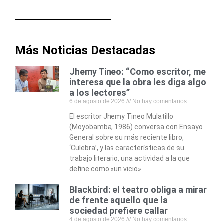
Más Noticias Destacadas
Jhemy Tineo: “Como escritor, me
interesa que la obra les diga algo
a los lectores”
6 de agosto de 2026
No hay comentarios
El escritor Jhemy Tineo Mulatillo
(Moyobamba, 1986) conversa con Ensayo
General sobre su más reciente libro,
‘Culebra’, y las características de su
trabajo literario, una actividad a la que
define como «un vicio».
Blackbird: el teatro obliga a mirar
de frente aquello que la
sociedad prefiere callar
4 de agosto de 2026
No hay comentarios