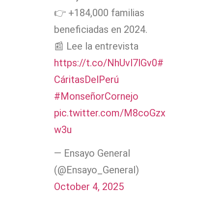
👉 +184,000 familias
beneficiadas en 2024.
📰 Lee la entrevista
https://t.co/NhUvl7lGv0
#
CáritasDelPerú
#MonseñorCornejo
pic.twitter.com/M8coGzx
w3u
— Ensayo General
(@Ensayo_General)
October 4, 2025