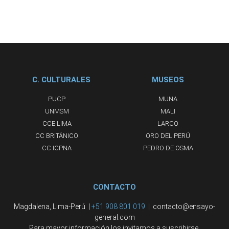
C. CULTURALES
MUSEOS
PUCP
MUNA
UNMSM
MALI
CCE LIMA
LARCO
CC BRITÁNICO
ORO DEL PERÚ
CC ICPNA
PEDRO DE OSMA
CONTACTO
Magdalena, Lima-Perú |
+51 908 801 019
| contacto@ensayo-
general.com
Para mayor información los invitamos a suscribirse.