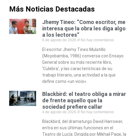
Más Noticias Destacadas
Jhemy Tineo: “Como escritor, me
interesa que la obra les diga algo
a los lectores”
6 de agosto de 2026
No hay comentarios
El escritor Jhemy Tineo Mulatillo
(Moyobamba, 1986) conversa con Ensayo
General sobre su más reciente libro,
‘Culebra’, y las características de su
trabajo literario, una actividad a la que
define como «un vicio».
Blackbird: el teatro obliga a mirar
de frente aquello que la
sociedad prefiere callar
4 de agosto de 2026
No hay comentarios
Blackbird, del dramaturgo David Harrower,
entra en sus últimas funciones en el
Teatro de Lucía. Dirigida por Mikhail Page, la