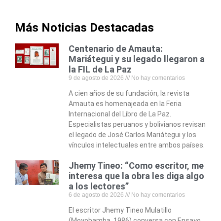
Más Noticias Destacadas
Centenario de Amauta:
Mariátegui y su legado llegaron a
la FIL de La Paz
9 de agosto de 2026
No hay comentarios
A cien años de su fundación, la revista
Amauta es homenajeada en la Feria
Internacional del Libro de La Paz.
Especialistas peruanos y bolivianos revisan
el legado de José Carlos Mariátegui y los
vínculos intelectuales entre ambos países.
Jhemy Tineo: “Como escritor, me
interesa que la obra les diga algo
a los lectores”
6 de agosto de 2026
No hay comentarios
El escritor Jhemy Tineo Mulatillo
(Moyobamba, 1986) conversa con Ensayo