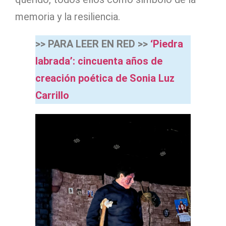
memoria y la resiliencia.
>> PARA LEER EN RED >>
‘Piedra
labrada’: cincuenta años de
creación poética de Sonia Luz
Carrillo