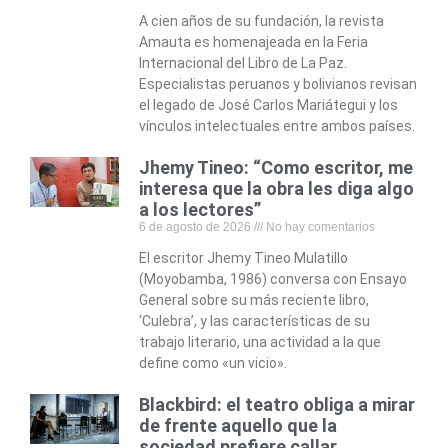
A cien años de su fundación, la revista
Amauta es homenajeada en la Feria
Internacional del Libro de La Paz.
Especialistas peruanos y bolivianos revisan
el legado de José Carlos Mariátegui y los
vínculos intelectuales entre ambos países.
Jhemy Tineo: “Como escritor, me
interesa que la obra les diga algo
a los lectores”
6 de agosto de 2026
No hay comentarios
El escritor Jhemy Tineo Mulatillo
(Moyobamba, 1986) conversa con Ensayo
General sobre su más reciente libro,
‘Culebra’, y las características de su
trabajo literario, una actividad a la que
define como «un vicio».
Blackbird: el teatro obliga a mirar
de frente aquello que la
sociedad prefiere callar