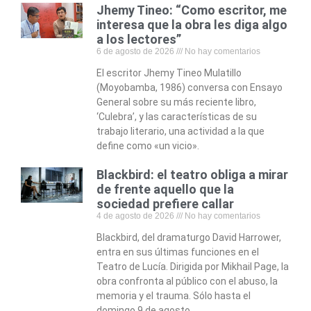
Jhemy Tineo: “Como escritor, me
interesa que la obra les diga algo
a los lectores”
6 de agosto de 2026
No hay comentarios
El escritor Jhemy Tineo Mulatillo
(Moyobamba, 1986) conversa con Ensayo
General sobre su más reciente libro,
‘Culebra’, y las características de su
trabajo literario, una actividad a la que
define como «un vicio».
Blackbird: el teatro obliga a mirar
de frente aquello que la
sociedad prefiere callar
4 de agosto de 2026
No hay comentarios
Blackbird, del dramaturgo David Harrower,
entra en sus últimas funciones en el
Teatro de Lucía. Dirigida por Mikhail Page, la
obra confronta al público con el abuso, la
memoria y el trauma. Sólo hasta el
domingo 9 de agosto.