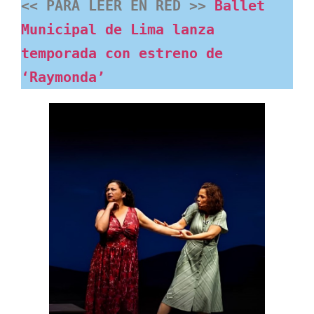
<< PARA LEER EN RED >>
 Ballet 
Municipal de Lima lanza 
temporada con estreno de 
‘Raymonda’