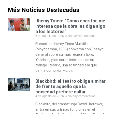
Más Noticias Destacadas
Jhemy Tineo: “Como escritor, me
interesa que la obra les diga algo
a los lectores”
6 de agosto de 2026
No hay comentarios
El escritor Jhemy Tineo Mulatillo
(Moyobamba, 1986) conversa con Ensayo
General sobre su más reciente libro,
‘Culebra’, y las características de su
trabajo literario, una actividad a la que
define como «un vicio».
Blackbird: el teatro obliga a mirar
de frente aquello que la
sociedad prefiere callar
4 de agosto de 2026
No hay comentarios
Blackbird, del dramaturgo David Harrower,
entra en sus últimas funciones en el