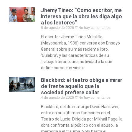
Jhemy Tineo: “Como escritor, me
interesa que la obra les diga algo
a los lectores”
6 de agosto de 2026
No hay comentarios
El escritor Jhemy Tineo Mulatillo
(Moyobamba, 1986) conversa con Ensayo
General sobre su más reciente libro,
‘Culebra’, y las características de su
trabajo literario, una actividad a la que
define como «un vicio».
Blackbird: el teatro obliga a mirar
de frente aquello que la
sociedad prefiere callar
4 de agosto de 2026
No hay comentarios
Blackbird, del dramaturgo David Harrower,
entra en sus últimas funciones en el
Teatro de Lucía. Dirigida por Mikhail Page, la
obra confronta al público con el abuso, la
memoria y el trauma. Sólo hasta el