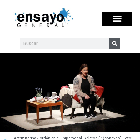
Actriz Karina Jordán en el unipersonal 'Relatos (in)conexos'. Foto: