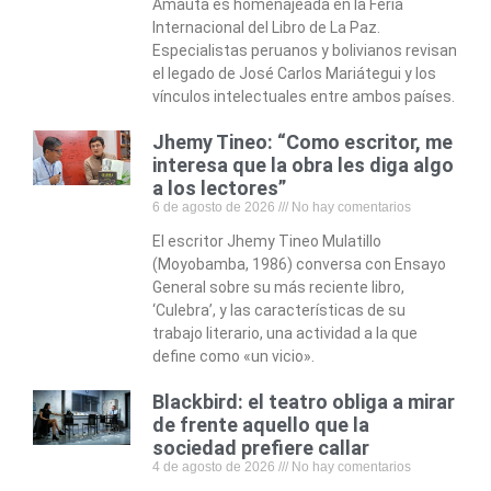
Amauta es homenajeada en la Feria
Internacional del Libro de La Paz.
Especialistas peruanos y bolivianos revisan
el legado de José Carlos Mariátegui y los
vínculos intelectuales entre ambos países.
Jhemy Tineo: “Como escritor, me
interesa que la obra les diga algo
a los lectores”
6 de agosto de 2026
No hay comentarios
El escritor Jhemy Tineo Mulatillo
(Moyobamba, 1986) conversa con Ensayo
General sobre su más reciente libro,
‘Culebra’, y las características de su
trabajo literario, una actividad a la que
define como «un vicio».
Blackbird: el teatro obliga a mirar
de frente aquello que la
sociedad prefiere callar
4 de agosto de 2026
No hay comentarios