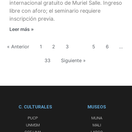
internacional gratuito de Muriel Salle. Ingreso
libre con aforo; el seminario requiere
inscripción previa.
Leer más »
« Anterior
1
2
3
4
5
6
…
33
Siguiente »
C. CULTURALES
MUSEOS
PUCP
MUNA
UNMSM
MALI