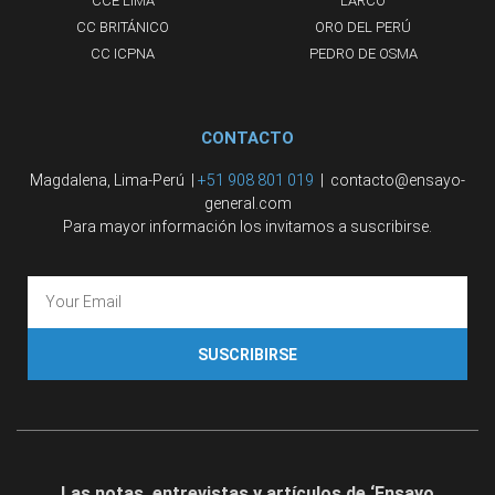
CCE LIMA
LARCO
CC BRITÁNICO
ORO DEL PERÚ
CC ICPNA
PEDRO DE OSMA
CONTACTO
Magdalena, Lima-Perú |
+51 908 801 019
| contacto@ensayo-
general.com
Para mayor información los invitamos a suscribirse.
SUSCRIBIRSE
Las notas, entrevistas y artículos de ‘Ensayo