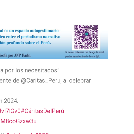
ida por los necesitados”
ente de @Caritas_Peru, al celebrar
n 2024.
Uvl7lGv0
#CáritasDelPerú
om/M8coGzxw3u