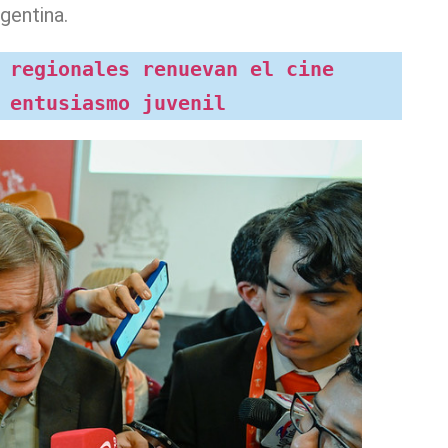
gentina.
 regionales renuevan el cine 
 entusiasmo juvenil