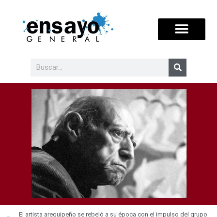
El artista arequipeño se rebeló a su época con el impulso del grupo