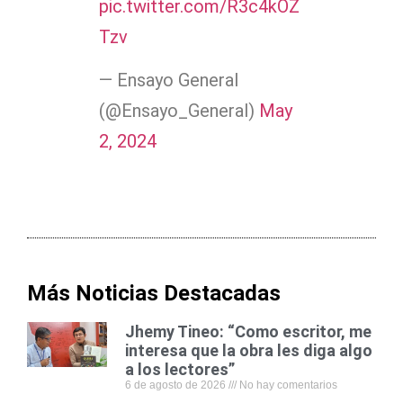
pic.twitter.com/R3c4kOZ
Tzv
— Ensayo General
(@Ensayo_General)
May
2, 2024
Más Noticias Destacadas
Jhemy Tineo: “Como escritor, me
interesa que la obra les diga algo
a los lectores”
6 de agosto de 2026
No hay comentarios