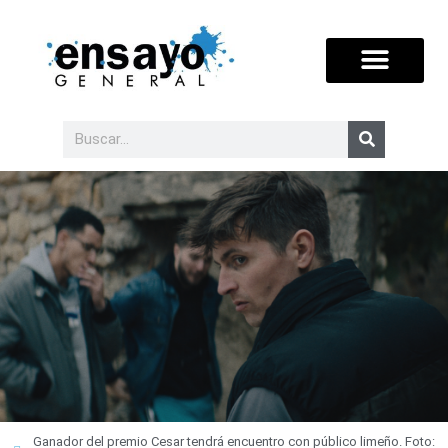
Ganador del premio Cesar tendrá encuentro con público limeño. Foto: