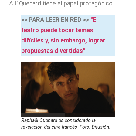
Allí Quenard tiene el papel protagónico.
>> PARA LEER EN RED >>
“El
teatro puede tocar temas
difíciles y, sin embargo, lograr
propuestas divertidas”
Raphaël Quenard
es considerado la
revelación del cine francés- Foto: Difusión.