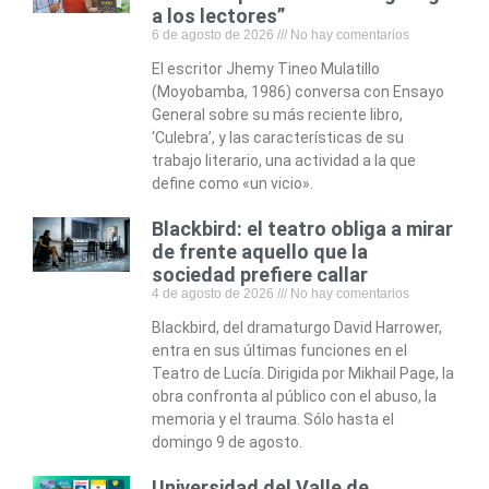
a los lectores”
6 de agosto de 2026
No hay comentarios
El escritor Jhemy Tineo Mulatillo
(Moyobamba, 1986) conversa con Ensayo
General sobre su más reciente libro,
‘Culebra’, y las características de su
trabajo literario, una actividad a la que
define como «un vicio».
Blackbird: el teatro obliga a mirar
de frente aquello que la
sociedad prefiere callar
4 de agosto de 2026
No hay comentarios
Blackbird, del dramaturgo David Harrower,
entra en sus últimas funciones en el
Teatro de Lucía. Dirigida por Mikhail Page, la
obra confronta al público con el abuso, la
memoria y el trauma. Sólo hasta el
domingo 9 de agosto.
Universidad del Valle de