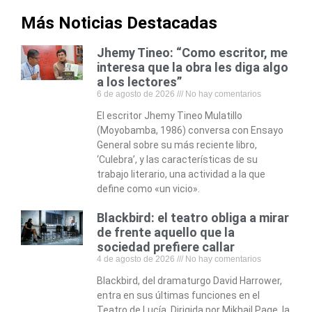
Más Noticias Destacadas
Jhemy Tineo: “Como escritor, me
interesa que la obra les diga algo
a los lectores”
6 de agosto de 2026
No hay comentarios
El escritor Jhemy Tineo Mulatillo
(Moyobamba, 1986) conversa con Ensayo
General sobre su más reciente libro,
‘Culebra’, y las características de su
trabajo literario, una actividad a la que
define como «un vicio».
Blackbird: el teatro obliga a mirar
de frente aquello que la
sociedad prefiere callar
4 de agosto de 2026
No hay comentarios
Blackbird, del dramaturgo David Harrower,
entra en sus últimas funciones en el
Teatro de Lucía. Dirigida por Mikhail Page, la