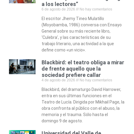
a los lectores”
6 de agosto de 2026
No hay comentarios
El escritor Jhemy Tineo Mulatillo
(Moyobamba, 1986) conversa con Ensayo
General sobre su más reciente libro,
‘Culebra’, y las características de su
trabajo literario, una actividad a la que
define como «un vicio».
Blackbird: el teatro obliga a mirar
de frente aquello que la
sociedad prefiere callar
4 de agosto de 2026
No hay comentarios
Blackbird, del dramaturgo David Harrower,
entra en sus últimas funciones en el
Teatro de Lucía. Dirigida por Mikhail Page, la
obra confronta al público con el abuso, la
memoria y el trauma. Sólo hasta el
domingo 9 de agosto.
Universidad del Valle de