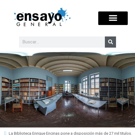
La Biblioteca Enrique Encinas pone a disposición más de 27 mil titulos.