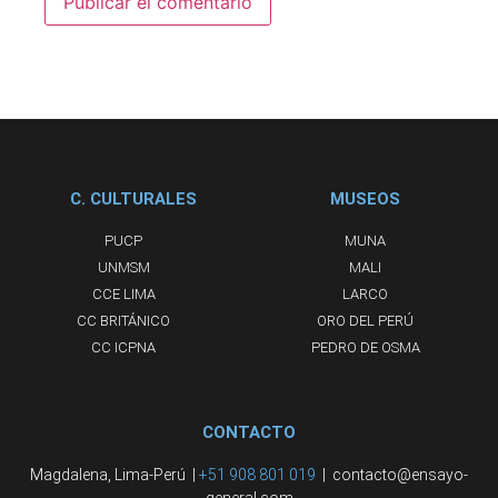
C. CULTURALES
MUSEOS
PUCP
MUNA
UNMSM
MALI
CCE LIMA
LARCO
CC BRITÁNICO
ORO DEL PERÚ
CC ICPNA
PEDRO DE OSMA
CONTACTO
Magdalena, Lima-Perú |
+51 908 801 019
| contacto@ensayo-