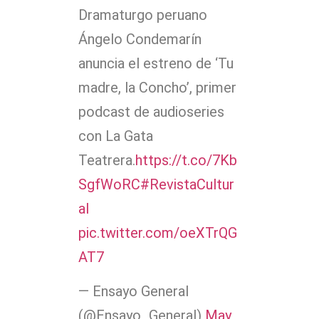
Dramaturgo peruano
Ángelo Condemarín
anuncia el estreno de ‘Tu
madre, la Concho’, primer
podcast de audioseries
con La Gata
Teatrera.
https://t.co/7Kb
SgfWoRC
#RevistaCultur
al
pic.twitter.com/oeXTrQG
AT7
— Ensayo General
(@Ensayo_General)
May