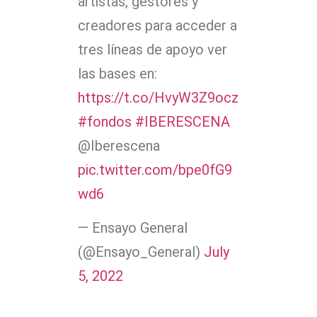
artistas, gestores y
creadores para acceder a
tres líneas de apoyo ver
las bases en:
https://t.co/HvyW3Z9ocz
#fondos
#IBERESCENA
@Iberescena
pic.twitter.com/bpe0fG9
wd6
— Ensayo General
(@Ensayo_General)
July
5, 2022