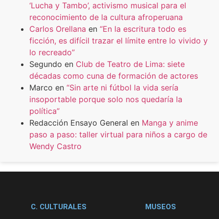
‘Lucha y Tambo’, activismo musical para el
reconocimiento de la cultura afroperuana
Carlos Orellana
en
“En la escritura todo es
ficción, es difícil trazar el límite entre lo vivido y
lo recreado”
Segundo
en
Club de Teatro de Lima: siete
décadas como cuna de formación de actores
Marco
en
“Sin arte ni fútbol la vida sería
insoportable porque solo nos quedaría la
política”
Redacción Ensayo General
en
Manga y anime
paso a paso: taller virtual para niños a cargo de
Wendy Castro
C. CULTURALES
MUSEOS