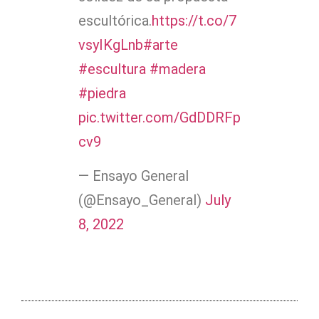
escultórica.
https://t.co/7
vsyIKgLnb
#arte
#escultura
#madera
#piedra
pic.twitter.com/GdDDRFp
cv9
— Ensayo General
(@Ensayo_General)
July
8, 2022