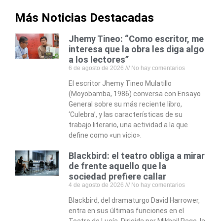
Más Noticias Destacadas
Jhemy Tineo: “Como escritor, me
interesa que la obra les diga algo
a los lectores”
6 de agosto de 2026
No hay comentarios
El escritor Jhemy Tineo Mulatillo
(Moyobamba, 1986) conversa con Ensayo
General sobre su más reciente libro,
‘Culebra’, y las características de su
trabajo literario, una actividad a la que
define como «un vicio».
Blackbird: el teatro obliga a mirar
de frente aquello que la
sociedad prefiere callar
4 de agosto de 2026
No hay comentarios
Blackbird, del dramaturgo David Harrower,
entra en sus últimas funciones en el