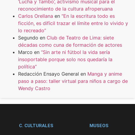
‘Lucha y Tambo’, activismo musical para el
reconocimiento de la cultura afroperuana
Carlos Orellana
en
“En la escritura todo es
ficción, es difícil trazar el límite entre lo vivido y
lo recreado”
Segundo
en
Club de Teatro de Lima: siete
décadas como cuna de formación de actores
Marco
en
“Sin arte ni fútbol la vida sería
insoportable porque solo nos quedaría la
política”
Redacción Ensayo General
en
Manga y anime
paso a paso: taller virtual para niños a cargo de
Wendy Castro
C. CULTURALES
MUSEOS